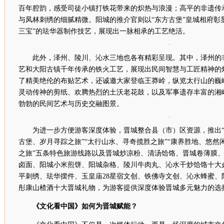
百年腔韵，感受司徒小镇打铁花带来的炽热与浪漫；高平的非遗传
与凤林刺绣的细腻精微。阳城的推介官则以“东方古堡”皇城相府彰
三宝”的珐华器制作技艺，展现出一脉相承的工艺绝活。
此外，泽州、陵川、沁水三地也各有精彩呈现。其中，泽州的
艺和大阳古镇千年传承的铁火工艺，展现出民间智慧与工匠精神的
了精美绝伦的布贴艺术，还诚邀大家登临王莽岭，纵览太行山的巍
灵动传神的剪纸、欢腾热烈的土沃老花鼓，以及军事遗存丰富的湘
勃勃的民间艺术与历史交融图景。
为进一步方便游客深度体验，晋城整合县（市）区资源，推出“
古堡、岁月寻踪之旅”“太行山水、寻奇揽胜之旅”“康养胜地、悠然
之旅”五条特色旅游线路以及晋城炒凉粉、清汤饸饹、晋城卷薄膜
卤面、阳城小米煎饼、阳城杂格、陵川牛肉丸、沁水干炒饸饹十大
平刺绣、珐华摆件、玉皇庙28星宿文创、铁佛寺文创、沁水蜂蜜、
彤康山楂酒十大晋城礼物，为游客提供深度体验晋城多元魅力的选
《文化看中国》如何为晋城赋能？