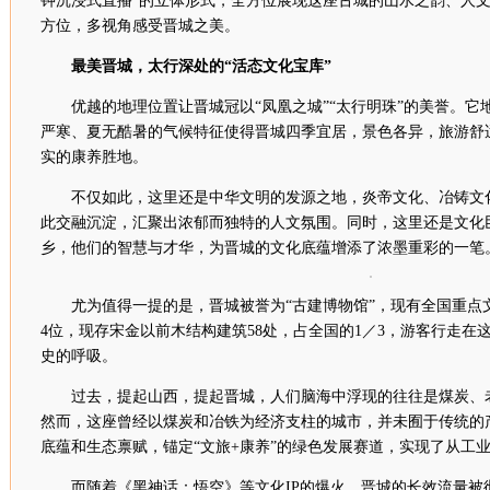
钟沉浸式直播”的立体形式，全方位展现这座古城的山水之韵、人
方位，多视角感受晋城之美。
最美晋城，太行深处的“活态文化宝库”
优越的地理位置让晋城冠以“凤凰之城”“太行明珠”的美誉。它
严寒、夏无酷暑的气候特征使得晋城四季宜居，景色各异，旅游舒
实的康养胜地。
不仅如此，这里还是中华文明的发源之地，炎帝文化、冶铸文
此交融沉淀，汇聚出浓郁而独特的人文氛围。同时，这里还是文化
乡，他们的智慧与才华，为晋城的文化底蕴增添了浓墨重彩的一笔
尤为值得一提的是，晋城被誉为“古建博物馆”，现有全国重点
4位，现存宋金以前木结构建筑58处，占全国的1／3，游客行走在
史的呼吸。
过去，提起山西，提起晋城，人们脑海中浮现的往往是煤炭、老
然而，这座曾经以煤炭和冶铁为经济支柱的城市，并未囿于传统的
底蕴和生态禀赋，锚定“文旅+康养”的绿色发展赛道，实现了从工
而随着《黑神话：悟空》等文化IP的爆火，晋城的长效流量被