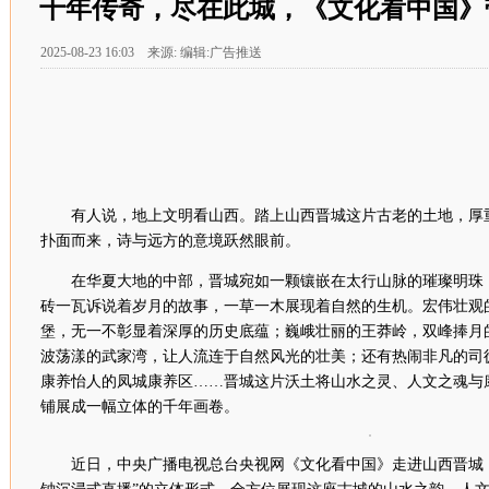
千年传奇，尽在此城，《文化看中国》
2025-08-23 16:03 来源: 编辑:广告推送
有人说，地上文明看山西。踏上山西晋城这片古老的土地，厚
扑面而来，诗与远方的意境跃然眼前。
在华夏大地的中部，晋城宛如一颗镶嵌在太行山脉的璀璨明珠
砖一瓦诉说着岁月的故事，一草一木展现着自然的生机。宏伟壮观
堡，无一不彰显着深厚的历史底蕴；巍峨壮丽的王莽岭，双峰捧月
波荡漾的武家湾，让人流连于自然风光的壮美；还有热闹非凡的司
康养怡人的凤城康养区……晋城这片沃土将山水之灵、人文之魂与
铺展成一幅立体的千年画卷。
近日，中央广播电视总台央视网《文化看中国》走进山西晋城，通