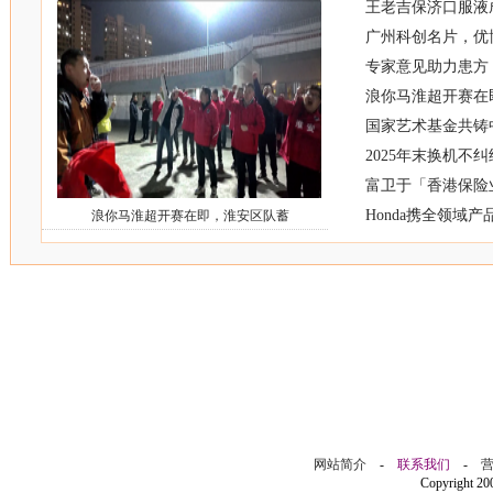
王老吉保济口服液
广州科创名片，优
专家意见助力患方 
浪你马淮超开赛在
国家艺术基金共铸
2025年末换机不纠结
富卫于「香港保险业
Honda携全领域
浪你马淮超开赛在即，淮安区队蓄
网站简介
-
联系我们
-
Copyright 2