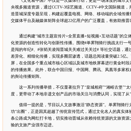
《文化看中国》不仅是一次媒体行动，更是一场深度的城市文
央视多频道资源，通过CCTV-3综艺频道、CCTV-4中文国际频
造晋城深度专题呈现，构建起覆盖电视、网络、移动端的全域传播
交媒体平台及融媒体矩阵全球超22亿用户的广泛覆盖，有效助推晋
通过构建“城市主题宣传片+全景直播+短视频+互动话题”的立
化资源的创造性转化与创新性传播。围绕#单霁翔骑行挑战太行一号公
是闯的年纪#、#张韬关凌闯晋城关关难过关关过# 等社交话题，
差异化、精细化传播，实现多圈层渗透，话题总阅读量突破2.5亿。
屏，在全国多个重点城市核心区域以及城市地铁屏幕进行黄金时段
的传播效果。此外，联合中国日报、中国网、腾讯、凤凰等多家权
的舆论传播矩阵。
这一系列传播举措，不仅显著拉升了“皇城相府”“湘峪古堡”“
度，更带动了本地非遗文创产品的市场关注与消费认同，实现了从“流
值得一提的是，节目以人文故事激活“静态资源”。单霁翔骑行
功“出圈”，正是因其超越了传统宣传范式，通过文化名人的真实体
条公路成为网红打卡地，切实推动晋城从依赖传统资源的文旅资源
验的文旅产业强市迈进。