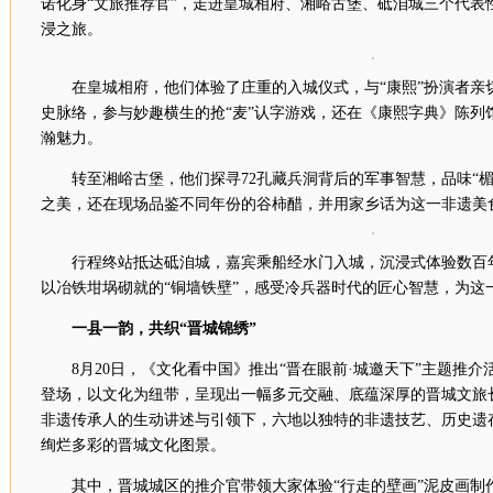
诺化身“文旅推荐官”，走进皇城相府、湘峪古堡、砥洎城三个代表
浸之旅。
在皇城相府，他们体验了庄重的入城仪式，与“康熙”扮演者亲
史脉络，参与妙趣横生的抢“麦”认字游戏，还在《康熙字典》陈列
瀚魅力。
转至湘峪古堡，他们探寻72孔藏兵洞背后的军事智慧，品味“
之美，还在现场品鉴不同年份的谷柿醋，并用家乡话为这一非遗美食
行程终站抵达砥洎城，嘉宾乘船经水门入城，沉浸式体验数百
以冶铁坩埚砌就的“铜墙铁壁”，感受冷兵器时代的匠心智慧，为这
一县一韵，共织“晋城锦绣”
8月20日，《文化看中国》推出“晋在眼前·城邀天下”主题推
登场，以文化为纽带，呈现出一幅多元交融、底蕴深厚的晋城文旅
非遗传承人的生动讲述与引领下，六地以独特的非遗技艺、历史遗
绚烂多彩的晋城文化图景。
其中，晋城城区的推介官带领大家体验“行走的壁画”泥皮画制