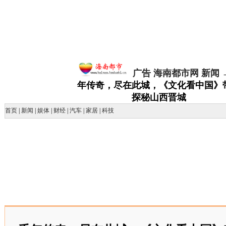
广告
海南都市网
新闻
年传奇，尽在此城，《文化看中国》
探秘山西晋城
首页
|
新闻
|
娱体
|
财经
|
汽车
|
家居
|
科技