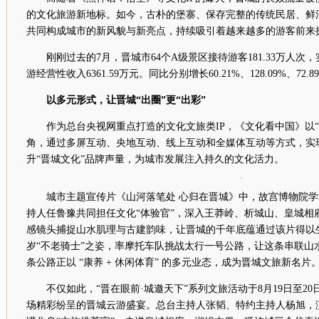
的文化旅游新地标。如今，古朴的堡寨、保存完整的传统民居、鲜
共同构成城市的新风貌与新亮点，持续吸引着越来越多的游客前来
刚刚过去的7月，晋城市64个A级景区接待游客181.33万人次，实
游经营性收入6361.59万元。同比分别增长60.21%、128.09%、72.8
以多元形式，让晋城“出圈”更“出彩”
作为总台央视网重点打造的文化文旅类IP，《文化看中国》以“
角，通过多屏互动、央地互动、线上互动和全媒体互动等方式，实
升“晋城文化”品牌声量，为城市发展注入持久的文化活力。
城市主题宣传片《山河落笔处 心归在晋城》中，故宫博物院
持人任鲁豫共同担任文化“体验官”，深入王莽岭、析城山、皇城相
感镜头捕捉山水肌理与古建韵味，让晋城的千年底蕴通过该片得以生
岁“不老骑士”之姿，率摩托车队挑战太行一号公路，让这条串联山
条公路正以 “康养 + 休闲体育” 的多元业态，成为晋城文旅新名片
不仅如此，“晋在眼前·城邀天下”系列文旅活动于8月19日至2
场精彩纷呈的晋城云游盛宴。总台主持人张韬、特约主持人杨旭，