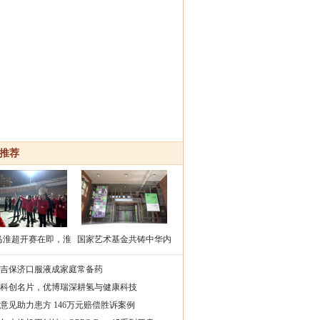
推荐
马淮超开赛在即，淮
国家艺术基金共铸中华内
安区队蓄力备战
蒙古特色工艺美术作品巡
吉保济口服液成家庭常备药
展海南
科创名片，优博瑞深耕氢与健康科技
意见助力患方 146万元赔偿胜诉案例