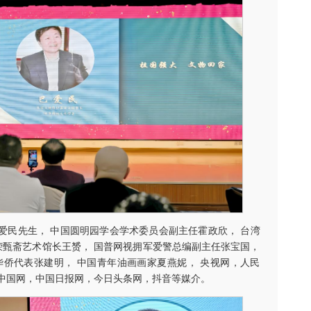
爱民先生， 中国圆明园学会学术委员会副主任霍政欣， 台湾
荣甄斋艺术馆长王赟， 国普网视拥军爱警总编副主任张宝国，
华侨代表张建明， 中国青年油画画家夏燕妮， 央视网，人民
中国网，中国日报网，今日头条网，抖音等媒介。