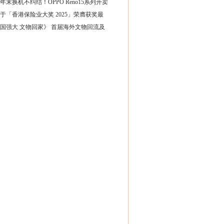
25年末换机不纠结！OPPO Reno15系列开卖
于「香港保险业大奖 2025」荣膺获奖最
国强大 文物回家》 首届海外文物回流及